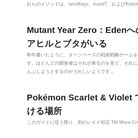
れらのメソッドは、sendKeys、AutoIT、およびRob
Mutant Year Zero：
アヒルとブタがいる
昨年書いたように、ターンベースの戦術戦略ゲームを
す。ほとんどの開発者はそれが来るのを見て、それに応
んぶしようとするのがうれしいようです…
Pokémon Scarlet & Viole
ける場所
このガイドに従う限り、別のレイド対応 TM More Cind