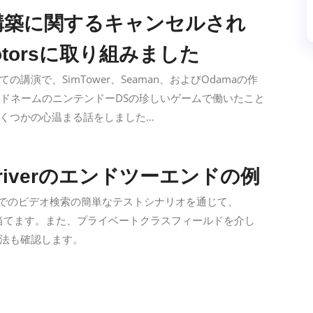
ンの構築に関するキャンセルされ
otorsに取り組みました
いての講演で、SimTower、Seaman、およびOdamaの作
ードネームのニンテンドーDSの珍しいゲームで働いたこと
くつかの心温まる話をしました…
ebdriverのエンドツーエンドの例
ョンでのビデオ検索の簡単なテストシナリオを通じて、
に焦点を当てます。また、プライベートクラスフィールドを介し
法も確認します。