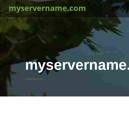
myservername.com
myservername