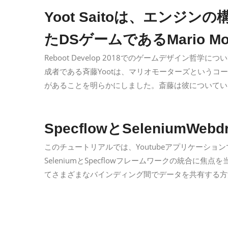
Yoot Saitoは、エンジ
たDSゲームであるMario M
Reboot Develop 2018でのゲームデザイン哲学につ
成者である斉藤Yootは、マリオモーターズというコ
があることを明らかにしました。斎藤は彼についてい
SpecflowとSeleniumW
このチュートリアルでは、Youtubeアプリケーシ
SeleniumとSpecflowフレームワークの統合
てさまざまなバインディング間でデータを共有する方