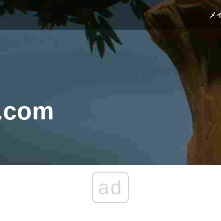
メ
.com
ad