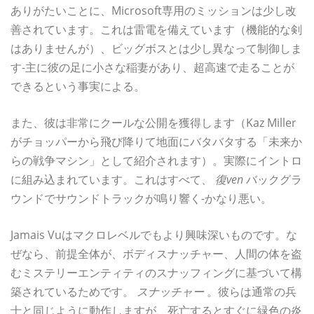
ありがたいことに、Microsoft専用のミッションは少し改
善されています。これは雷電を備えています（機能的な剣
はありませんが）、ビッグボスとは少し異なって制御しま
す-主に彼の足に小さな稲妻があり、超高速で走ることが
できるという事実による。
また、彼は非常にクールな公開を獲得します（Kaz Miller
がチョッパーから飛び降りて地面にバタバタする「未来か
らの戦争マシン」として紹介されます）。実際にイントロ
に組み込まれています。これはすべて、
復ven
バックグラ
ウンドでサウンドトラックが鳴り響く-かなり悪い。
Jamais Vuはマクロレベルでもより興味深いものです。な
ぜなら、前提全体が、ボディスナッチャー、人間の体を盗
むミステリーエンティティのスナッフィングに基づいて構
築されているためです。
スナッチャー
。彼らは通常の兵
士と同じように動作しますが、死亡するとすぐに緑色の炎