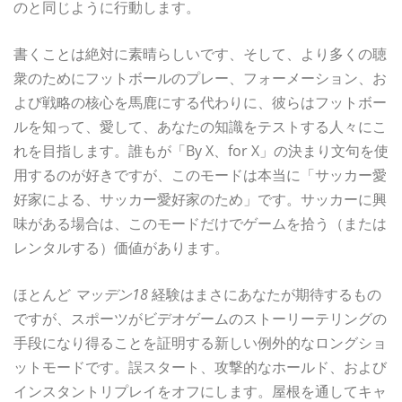
のと同じように行動します。
書くことは絶対に素晴らしいです、そして、より多くの聴
衆のためにフットボールのプレー、フォーメーション、お
よび戦略の核心を馬鹿にする代わりに、彼らはフットボー
ルを知って、愛して、あなたの知識をテストする人々にこ
れを目指します。誰もが「By X、for X」の決まり文句を使
用するのが好きですが、このモードは本当に「サッカー愛
好家による、サッカー愛好家のため」です。サッカーに興
味がある場合は、このモードだけでゲームを拾う（または
レンタルする）価値があります。
ほとんど
マッデン18
経験はまさにあなたが期待するもの
ですが、スポーツがビデオゲームのストーリーテリングの
手段になり得ることを証明する新しい例外的なロングショ
ットモードです。誤スタート、攻撃的なホールド、および
インスタントリプレイをオフにします。屋根を通してキャ