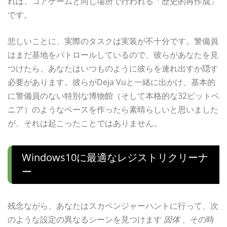
れは、コアゲームと同じ場所で行われる「歴史的再作成」
です。
悲しいことに、実際のタスクは実装が不十分です。警備員
はまだ基地をパトロールしているので、彼らがあなたを見
つけたら、あなたはいつものように彼らを連れ出すか隠す
必要があります。彼らがDeja Vuと一緒に出かけ、基本的
に警備員のない特別な博物館（そして本格的な32ビットベ
ニア）のようなベースを作ったら素晴らしいと思いました
が、それは起こったことではありません。
Windows10に最適なレジストリクリーナ
ー
残念ながら、あなたはスカベンジャーハントに行って、次
のような設定の異なるシーンを見つけます
固体
、その時