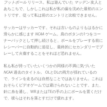
フットボール
リリース。私は遊んでいた
マッデン
友人と
あちこちで、しかしこれは私が私の歯を沈めた最初のエン
トリです、従って私は前のエントリと比較できません。
サッカーはサッカーです。それは古いものよりもはるかに
滑らかに感じます
NCAA
ゲーム。肩のボタンの1つをコー
ナーバックとして押し続けると、ボールをプレーする前に
レシーバーに自動的に追従し、最終的にセカンダリーでプ
レーして火傷することをそれほど恐れません。
私も私が持っていたいくつかの同様の不満に気づいた
NCAA
過去のタイトル。 OLとDLの両方が揺れているの
で、ラインを走るのは自然なことではありません。これは
おそらくビデオゲームでは避けられないことです。また、
針に糸を通し、WRまたはTEの手の上にボールを置くだけ
で、彼らはそれを落とすだけで疲れます。