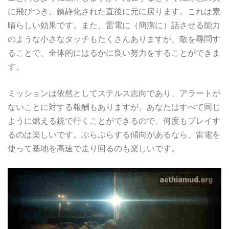
に飛びつき、鎮静化された直後に元に戻ります。これは素
晴らしい効果です。また、雷電に（簡潔に）話させる能力
のような小さなタッチもたくさんありますが、敵を尋問す
ることで、全体的にはるかに良い努力をすることができま
す。
ミッションは依然としてステルス志向であり、アラートが
ないことに対する報酬もありますが、あなたはすべて同じ
ように燃える銃で行くことができるので、何度もプレイす
るのは楽しいです。ぶらぶらする傾向があるなら、雷電を
使って基地を高速で走り回るのも楽しいです。