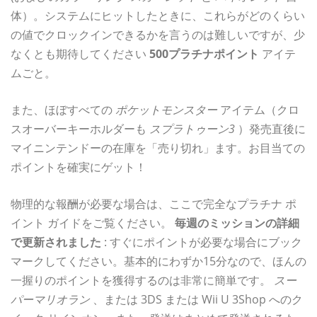
体）。システムにヒットしたときに、これらがどのくらい
の値でクロックインできるかを言うのは難しいですが、少
なくとも期待してください
500プラチナポイント
アイテ
ムごと。
また、ほぼすべての
ポケットモンスター
アイテム（クロ
スオーバーキーホルダーも
スプラトゥーン3
）発売直後に
マイニンテンドーの在庫を「売り切れ」ます。お目当ての
ポイントを確実にゲット！
物理的な報酬が必要な場合は、ここで完全なプラチナ ポ
イント ガイドをご覧ください。
毎週のミッションの詳細
で更新されました
: すぐにポイントが必要な場合にブック
マークしてください。基本的にわずか15分なので、ほんの
一握りのポイントを獲得するのは非常に簡単です。
スー
パーマリオラン
、または 3DS または Wii U 3Shop へのク