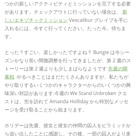
つかの新しいアクティビティとミッションを完了する必要
があります。チェックアウトに行っていない場合は、
新
しいエキゾチックミッション
Vexcalibur グレイブを手に
入れるには、今すぐ行ってください。たった今。待ちま
す。
とった？すごい、楽しかったですよね？ Bungie は今シー
ズンかなり長い間微調整を行ってきましたが、第 2 週のス
トーリーは第 2 週よりも少しまばらなようです
先週の開
幕戦
.やるべきことはまだたくさんありますが、私たちが
やり取りするいくつかのキャラクターからのいくつかの興
味深い対話があります.今週の We Stand Unbroken クエ
ストは、兜を訪れて Amanda Holliday から特別なメッセ
ージを受け取ることから始まります。
ホリデーは先週、彼女と彼女の仲間の囚人をピラミッドか
ら追い出したことに感謝し、その後、一部の囚人がより多