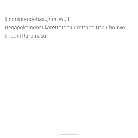
Sinonintendohasuguni Wu Li
Denapokemonsukarettotobaiorettono Bao Chouwo
Shouni Ruremasu