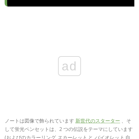
ad
ノートは図像で飾られています
新世代のスターター
、そ
して蛍光ペンセットは、2 つの伝説をテーマにしています
(およびのカラーリング
スカーレット
と
バイオレット
自