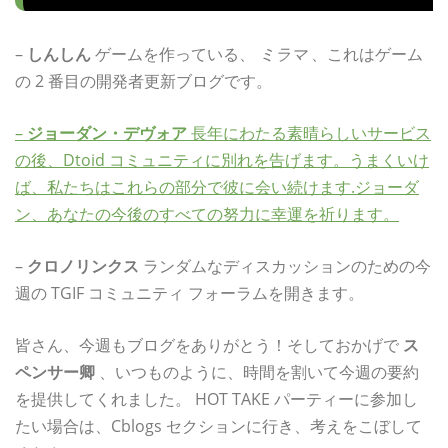
–
しんしん
ゲームを作っている、
ミラマ
、これはゲーム
の 2 番目の開発者更新ブログです。
–
ジョーダン・デヴォア
長年にわたる素晴らしいサービス
の後、Dtoid コミュニティに別れを告げます。うまくいけ
ば、私たちはこれらの部分で彼に会い続けます.ジョーダ
ン、あなたの今後のすべての努力に幸運を祈ります。
–
クロノリンクス
ランダムなディスカッションのための今
週の TGIF コミュニティ フォーラムを開きます。
皆さん、今週もブログをありがとう！そしておかげで
ス
ペンサー卿
、いつものように、時間を割いて今週の要約
を提供してくれました。 HOT TAKE パーティーに参加し
たい場合は、Cblogs セクションに行き、考えをこぼして