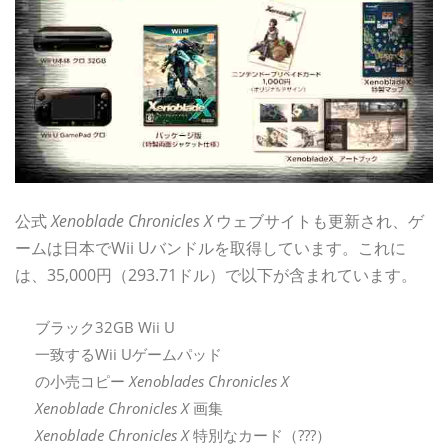
公式
Xenoblade Chronicles X
ウェブサイトも更新され、ゲ
ームは日本でWii Uバンドルを取得しています。これに
は、35,000円（293.71ドル）で以下が含まれています。
ブラック32GB Wii U
一致するWii Uゲームパッド
の小売コピー
Xenoblades Chronicles X
Xenoblade Chronicles X
画集
Xenoblade Chronicles X
特別なカード（???）