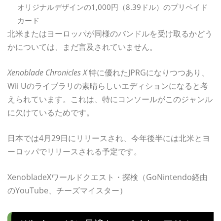
オリジナルデザインの1,000円（8.39ドル）のプリペイド
カード
北米またはヨーロッパが同様のバンドルを受け取るかどう
かについては、まだ言及されていません。
Xenoblade Chronicles X
特に優れたJPRGになりつつあり、
Wii Uのライブラリの素晴らしいエディションになると考
えられています。これは、特にコンソールがこのジャンル
に欠けているためです。
日本では4月29日にリリースされ、今年後半には北米とヨ
ーロッパでリリースされる予定です。
XenobladeXワールドクエスト・探検（GoNintendo経由
のYouTube、チーズマイスター）