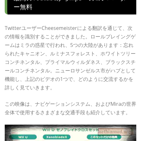
ー無料
TwitterユーザーCheesemeisterによる翻訳を通じて、次
の情報を識別することができました。ロールプレイングゲ
ームはミラの惑星で行われ、5つの大陸があります：忘れ
られたキャニオン、ルミナスフォレスト、ホワイトツリー
コンチネンタル、プライマルウィルダネス、ブラックスチ
ールコンチネンタル。ニューロサンゼルス市がハブとして
機能し、上記のビデオの1つで、どのように交流するかを
詳しく見ていきます。
この映像は、ナビゲーションシステム、およびMiraの世界
全体で使用するさまざまな交通手段も紹介しています。