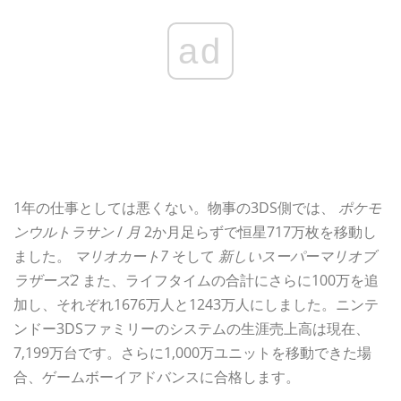
ad
1年の仕事としては悪くない。物事の3DS側では、
ポケモ
ンウルトラサン
/
月
2か月足らずで恒星717万枚を移動し
ました。
マリオカート7
そして
新しいスーパーマリオブ
ラザーズ2
また、ライフタイムの合計にさらに100万を追
加し、それぞれ1676万人と1243万人にしました。ニンテ
ンドー3DSファミリーのシステムの生涯売上高は現在、
7,199万台です。さらに1,000万ユニットを移動できた場
合、ゲームボーイアドバンスに合格します。