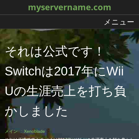
myservername.com
メニュー
それは公式です！
Switchは2017年にWii
Uの生涯売上を打ち負
かしました
メイン
Xenoblade