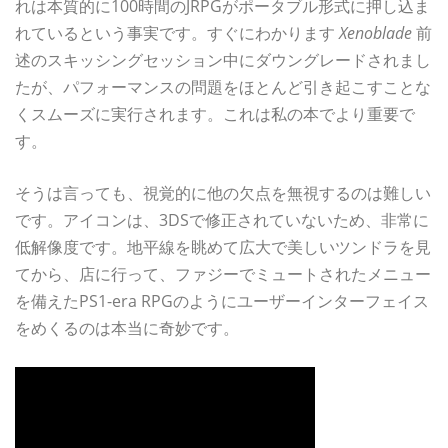
れは本質的に100時間のJRPGがポータブル形式に押し込ま
れているという事実です。すぐにわかります
Xenoblade
前
述のスキッシン​​グセッション中にダウングレードされまし
たが、パフォーマンスの問題をほとんど引き起こすことな
くスムーズに実行されます。これは私の本でより重要で
す。
そうは言っても、視覚的に他の欠点を無視するのは難しい
です。アイコンは、3DSで修正されていないため、非常に
低解像度です。地平線を眺めて広大で美しいツンドラを見
てから、店に行って、ファジーでミュートされたメニュー
を備えたPS1-era RPGのようにユーザーインターフェイス
をめくるのは本当に奇妙です。