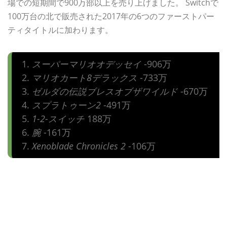
場での短期間で900万部以上を売り上げました。 Switchで
100万台の北で販売された2017年の6つのファーストパー
ティタイトルに加わります。
スーパーマリオオデッセイ
-906万
マリオカート8デラックス
-733万
ゼルダの伝説ブレスオブザワイルド
-670万
スプラトゥーン2
-491万
1-2-スイッチ
188万
腕
-161万
Xenoblade Chronicles 2
-106万