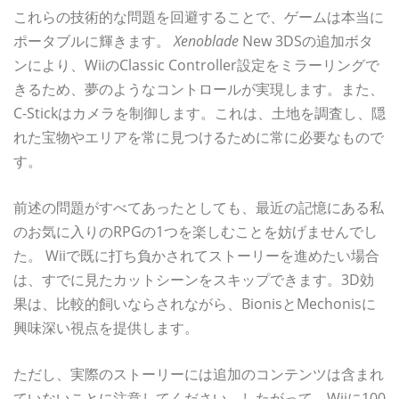
これらの技術的な問題を回避することで、ゲームは本当に
ポータブルに輝きます。
Xenoblade
New 3DSの追加ボタ
ンにより、WiiのClassic Controller設定をミラーリングで
きるため、夢のようなコントロールが実現します。また、
C-Stickはカメラを制御します。これは、土地を調査し、隠
れた宝物やエリアを常に見つけるために常に必要なもので
す。
前述の問題がすべてあったとしても、最近の記憶にある私
のお気に入りのRPGの1つを楽しむことを妨げませんでし
た。 Wiiで既に打ち負かされてストーリーを進めたい場合
は、すでに見たカットシーンをスキップできます。3D効
果は、比較的飼いならされながら、BionisとMechonisに
興味深い視点を提供します。
ただし、実際のストーリーには追加のコンテンツは含まれ
ていないことに注意してください。したがって、Wiiに100