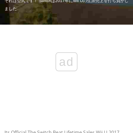
それは公式です！ Switchは2017年にWii Uの生涯売上を打ち負かし
ました
ad
Its Official The Switch Beat Lifetime Sales Wii U 2017