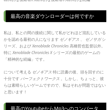
最高の音楽ダウンローダーは何ですか
私は、私との間の接続に関して私がどれほど混乱している
かを認める最初の人になります
ゼノギアス
、
ゼノサガ
シ
リーズ、および
Xenoblade Chronicles
高橋哲也監督以外。
特に
Xenoblade Chronicles X
シリーズの最初のゲームの
「精神的な続編」です。
について考える
ゼノギアス
特に読書の後、頭を回すのに
十分です
パーフェクトワークス
。しかし、ちょっと、彼
らは素晴らしいゲームですので、私はそれが問題ではない
と思います！
最高のyoutubeからmp3へのコンバータ