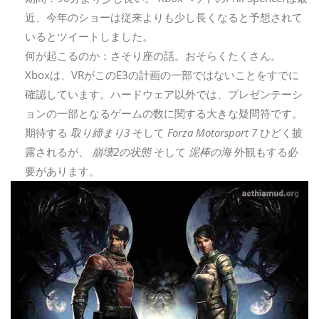
近、今年のショーは従来よりも少し長くなると予想されて
いるとツイートしました。
何が起こるのか：さそり座の話。おそらくたくさん。
Xboxは、VRがこのE3の計画の一部ではないことをすでに
確認しています。ハードウェア以外では、プレゼンテーシ
ョンの一部となるゲームの数に関する大きな疑問符です。
期待する
取り締まり3
そして
Forza Motorsport 7
ひどく披
露されるが、
崩壊2の状態
そして
泥棒の海
外観もする必
要があります。