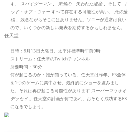
す。
スパイダーマン
、
未知の：失われた遺産
、そして
ゴ
ッド・オブ・ウォー
すべて存在する可能性が高い。
死の座
礁
、残念ながらそこにはありません。ソニーが通常は良い
ので、いくつかの新しい発表を期待するかもしれません。
任天堂
日時：6月13日火曜日、太平洋標準時午前9時
ストリーム：任天堂のTwitchチャンネル
所要時間：30分
何が起こるのか：誰が知っている。任天堂は昨年、E3全体
を1つのゲームに集中させ、最終的にショーを盗みまし
た。それは再び起こる可能性があります
スーパーマリオオ
デッセイ
。任天堂の計画が何であれ、おそらく成功するE3
になるでしょう。