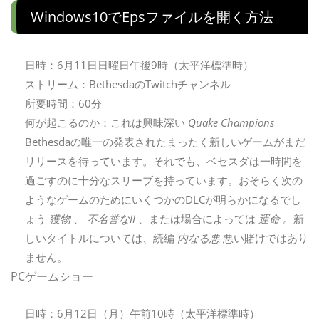
Windows10でepsファイルを開く方法
日時：6月11日日曜日午後9時（太平洋標準時）
ストリーム：BethesdaのTwitchチャンネル
所要時間：60分
何が起こるのか：これは興味深い
Quake Champions
Bethesdaの唯一の発表されたまったく新しいゲームがまだ
リリースを待っています。それでも、ベセスダは一時間を
過ごすのに十分なスリーブを持っています。おそらく次の
ようなゲームのためにいくつかのDLCが明らかになるでし
ょう
獲物
、
不名誉なII
、または場合によっては
運命
。新
しいタイトルについては、続編
内なる悪
悪い賭けではあり
ません。
PCゲームショー
日時：6月12日（月）午前10時（太平洋標準時）