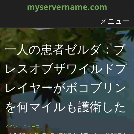
myservername.com
メニュー
一人の患者ゼルダ：ブ
レスオブザワイルドプ
レイヤーがボコブリン
を何マイルも護衛した
メイン
ニュース