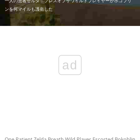
一人の患者ゼルダ：ブレスオブザワイルドプレイヤーがボコブリ
ンを何マイルも護衛した
ad
One Patient Zelda Breath Wild Player Escorted Bokoblin