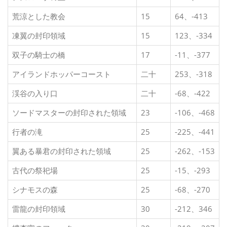
荒涼とした教会
15
64、-413
凍翼の封印領域
15
123、-334
双子の騎士の橋
17
-11、-377
アイランドホッパーコースト
二十
253、-318
渓谷の入り口
二十
-68、-422
ソードマスターの封印された領域
23
-106、-468
行者の滝
25
-225、-441
翼ある暴君の封印された領域
25
-262、-153
古代の祭祀場
25
-15、-293
シナモスの森
25
-68、-270
雷龍の封印領域
30
-212、346