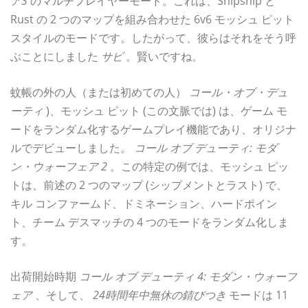
ア3
のマルチプレイヤーモード。これは、Shipship と
Rust の 2 つのマップを組み合わせた 6v6 モッシュ ピット
スタイルのモードです。したがって、彼らはそれをそう呼
ぶことにしました
サビ
。賢いですね。
蚊帳の外の人（または初めての人）
コール・オブ・デュ
ーティ
)、モッシュ ピット (この文脈では) は、ゲーム モ
ードをランダム化するゲームプレイ機能であり、オリジナ
ルでデビューしました。
コール オブ デューティ: モダ
ン・ウォーフェア 2
。この特定の例では、モッシュ ピッ
トは、前述の 2 つのマップ (シップメントとラスト) で、
キル コンファームド、ドミネーション、ハードポイン
ト、チーム デスマッチの 4 つのモードをランダム化しま
す。
出荷開始時期
コール オブ デューティ 4: モダン・ウォーフ
ェア
、そして、
24時間年中無休の錆びつき
モードは 11