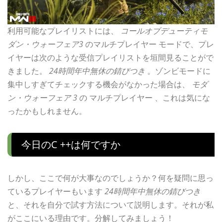
利用可能なプレイリストには、
コールオブデューティモ
ダン・ウォーフェア3
のマルチプレイヤー モードで、プレ
イヤーは次のような受信プレイリストを垣間見ることがで
きました。
24時間年中無休の錆びつき
。ゾンビモードに
集中しすぎてチェックする機会がなかった場合は、
モダ
ン・ウォーフェア 3
の マルチプレイヤー 、これは気にな
ったかもしれません。
今日のC ++は何ですか
しかし、ここで何が大事なのでしょうか？何を疑問に思っ
ているプレイヤーもいます
24時間年中無休の錆びつき
と、それを自分で試す方法について説明します。それが私
がここにいる理由です。分解してみましょう！