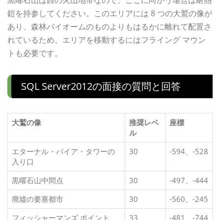
黒曜石山は西の火山地帯なので、ここに向かう場合は耐熱
鎧を持参してください。このエリアには 8 つの大鷲の像が
あり、森林バイオームのものよりもはるかに離れて配置さ
れているため、エリアを移動するにはフライング マウン
トも必要です。
SQL Server2012の面接の質問と回答
大鷲の像
推奨レベ
座標
ル
エターナル・パイア・タワーの
30
-594、-528
入り口
黒曜石山中間点
30
-497、-444
廃墟の要塞都市
30
-560、-245
フィッシャーマンズ ポイント
33
-481、-744