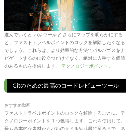
進んでいくと
パルワールド
さらにマップを明らかにする
と、ファストトラベルポイントのロックを解除したくなる
でしょう。これらは、より効率的な方法でパルパゴスをナ
ビゲートするのに役立つだけでなく、絶対に入手する価値
のあるものを提供します。
テクノロジーポイント
。
Gitのための最高のコードレビューツール
おすすめ動画
ファストトラベルポイントのロックを解除するごとに、テ
クノロジーポイントを 1 つ獲得します。これを使用して、
最も基本的な素材からパルのサドルや武器に至るまで、あ