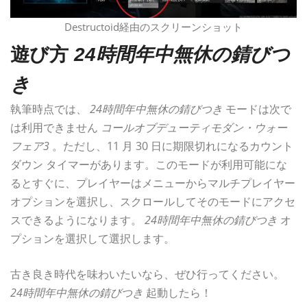
Destructoid経由のスクリーンショット
遊び方
24時間年中無休の錆びつ
き
執筆時点では、
24時間年中無休の錆びつき
モードは次で
は利用できません
コールオブデューティモダン・ウォー
フェア3
。ただし、11 月 30 日に期限切れになるカウント
ダウン タイマーがあります。このモードが利用可能にな
るとすぐに、プレイヤーはメニューからマルチプレイヤー
オプションを選択し、スクロールしてそのモードにアクセ
スできるようになります。
24時間年中無休の錆びつき
オ
プションを選択して選択します。
古き良き時代を味わいたいなら、ぜひ行ってください。
24時間年中無休の錆びつき
起動したら！