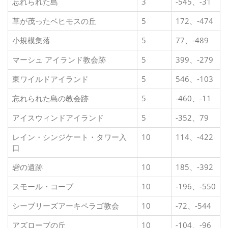
忘れられた島
3
-545、-31
草が茂ったベヒモスの丘
5
172、-474
小規模集落
5
77、-489
マーシュ アイランド教会跡
5
399、-279
東ワイルドアイランド
5
546、-103
忘れられた島の教会跡
5
-460、-11
アイスウィンドアイランド
5
-352、79
レイン・シンジケート・タワー入
10
114、-422
口
砦の遺跡
10
185、-392
スモール・コーブ
10
-196、-550
シーブリーズアーキペラゴ教会
10
-72、-544
アズローブの丘
10
-104、-96