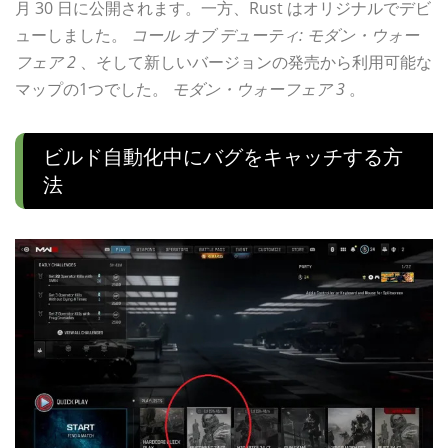
月 30 日に公開されます。一方、Rust はオリジナルでデビ
ューしました。
コール オブ デューティ: モダン・ウォー
フェア 2
、そして新しいバージョンの発売から利用可能な
マップの1つでした。
モダン・ウォーフェア 3
。
ビルド自動化中にバグをキャッチする方
法