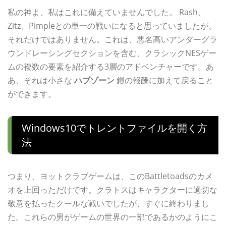
私の神よ、私はこれに備えていませんでした。 Rash、
Zitz、Pimpleとの単一の戦いになると思っていましたが、
それだけではありません。これは、悪名高いアンダーグラ
ウンドレーシングセクションを含む、クラシックNESゲー
ムの複数の要素を紹介する3層のアドベンチャーです。あ
あ、それは小さな
ハブゾーン
鎧の報酬に加えて戻ること
ができます。
Windows10でトレントファイルを開く方
法
つまり、ヨットクラブゲームは、このBattletoadsのカメ
オを上回っただけです。クラトスはキャラクターに適切な
敬意を払ったクールな戦いでしたが、すぐに終わりまし
た。これらの男がゲームの世界の一部であるかのようにこ