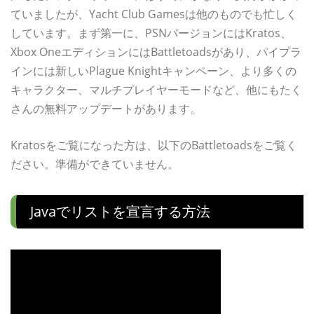
ていましたが、Yacht Club Gamesは他のものでも忙しく
しています。まず第一に、PSNバージョンにはKratos、
Xbox OneエディションにはBattletoadsがあり、パイプラ
インには新しいPlague Knightキャンペーン、より多くの
キャラクター、マルチプレイヤーモードなど、他にもたく
さんの無料アップデートがあります。
Kratosをご覧になった方は、以下のBattletoadsをご覧く
ださい。準備ができていません。
Javaでリストを宣言する方法