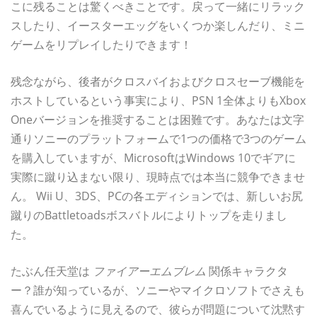
こに残ることは驚くべきことです。戻って一緒にリラック
スしたり、イースターエッグをいくつか楽しんだり、ミニ
ゲームをリプレイしたりできます！
残念ながら、後者がクロスバイおよびクロスセーブ機能を
ホストしているという事実により、PSN 1全体よりもXbox
Oneバージョンを推奨することは困難です。あなたは文字
通りソニーのプラットフォームで1つの価格で3つのゲーム
を購入していますが、MicrosoftはWindows 10でギアに
実際に蹴り込まない限り、現時点では本当に競争できませ
ん。 Wii U、3DS、PCの各エディションでは、新しいお尻
蹴りのBattletoadsボスバトルによりトップを走りまし
た。
たぶん任天堂は
ファイアーエムブレム
関係キャラクタ
ー？誰が知っているが、ソニーやマイクロソフトでさえも
喜んでいるように見えるので、彼らが問題について沈黙す