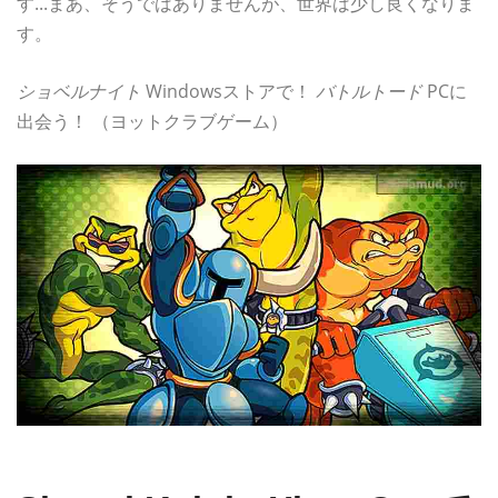
す...まあ、そうではありませんが、世界は少し良くなりま
す。
ショベルナイト
Windowsストアで！
バトルトード
PCに
出会う！ （ヨットクラブゲーム）