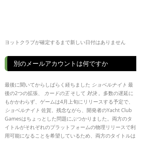
ヨットクラブが確定するまで新しい日付はありません
別のメールアカウントは何ですか
最後に聞いてからしばらく経ちました
ショベルナイト
最
後の2つの拡張、
カードの王
そして
対決
。多数の遅延に
もかかわらず、ゲームは4月上旬にリリースする予定で、
ショベルナイト
佐賀。残念ながら、開発者のYacht Club
Gamesはちょっとした問題にぶつかりました。両方のタ
イトルがそれぞれのプラットフォームの物理リリースで利
用可能になることを希望しているため、両方のタイトルは