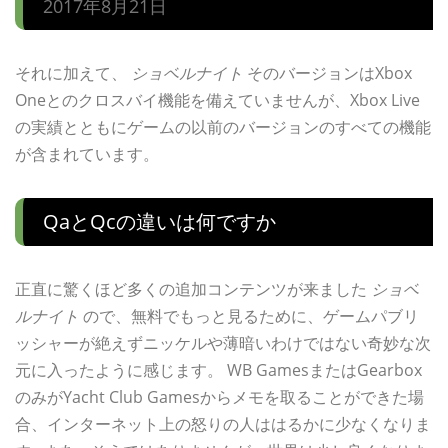
2017年8月21日
それに加えて、
ショベルナイト
そのバージョンはXbox
Oneとのクロスバイ機能を備えていませんが、Xbox Live
の実績とともにゲームの以前のバージョンのすべての機能
が含まれています。
Qaとqcの違いは何ですか
正直に驚くほど多くの追加コンテンツが来ました
ショベ
ルナイト
ので、無料でもっと見るために、ゲームパブリ
ッシャーが絶えずニッケルや薄暗いわけではない奇妙な次
元に入ったように感じます。 WB GamesまたはGearbox
のみがYacht Club Gamesからメモを取ることができた場
合、インターネット上の怒りの人ははるかに少なくなりま