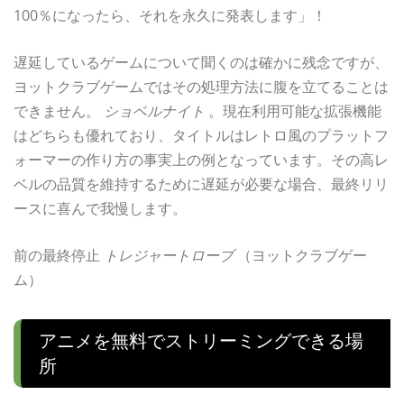
100％になったら、それを永久に発表します」！
遅延しているゲームについて聞くのは確かに残念ですが、
ヨットクラブゲームではその処理方法に腹を立てることは
できません。
ショベルナイト
。現在利用可能な拡張機能
はどちらも優れており、タイトルはレトロ風のプラットフ
ォーマーの作り方の事実上の例となっています。その高レ
ベルの品質を維持するために遅延が必要な場合、最終リリ
ースに喜んで我慢します。
前の最終停止
トレジャートローブ
（ヨットクラブゲー
ム）
アニメを無料でストリーミングできる場
所