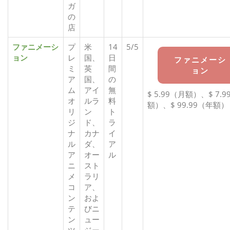
ガ
の
店
ファニメーシ
プ
米
14
5/5
ョン
レ
国、
日
ファニメーシ
ミ
英
間
ョン
ア
国、
の
ム
アイ
無
$ 5.99（月額）、$ 7.
オ
ルラ
料
額）、$ 99.99（年額）
リ
ン
ト
ジ
ド、
ラ
ナ
カナ
イ
ル
ダ、
ア
ア
オー
ル
ニ
スト
メ
ラリ
コ
ア、
ン
およ
テ
びニ
ン
ュー