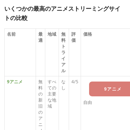
いくつかの最高のアニメストリーミングサイ
トの比較
名前
最
地域
無
評
価格
適
料
価
ト
ラ
イ
ア
ル
9アニメ
無
すべ
な
4/5
料
ての
し
9アニメ
の
主要
新
な地
自由
旧
域
の
ア
ニ