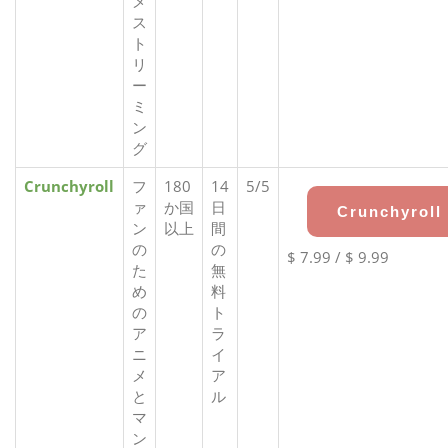
メ
ス
ト
リ
ー
ミ
ン
グ
Crunchyroll
フ
180
14
5/5
ァ
か国
日
Crunchyroll
ン
以上
間
の
の
$ 7.99 / $ 9.99
た
無
め
料
の
ト
ア
ラ
ニ
イ
メ
ア
と
ル
マ
ン