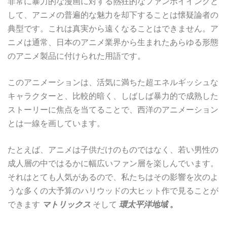
非常に暴力的な漫画に対する熱狂的なファンボイイングと
して、アニメの普遍的な魅力を却下することは懐疑論者の
典型です。これは真実から遠くなることはできません。ア
ニメは通常、日本のアニメ業界から生まれたあらゆる形態
のアニメ製品に付けられた用語です。
このアニメーションは、活気に満ちた超エネルギッシュな
キャラクターと、比較的暗く、しばしば暴力的で成熟した
ストーリーに焦点を当てることで、西洋のアニメーション
とは一線を画しています。
たとえば、アニメは子供だけのものではなく、若い男性の
成人層の中ではるかに幅広いファン層を楽しんでいます。
それはとても人気があるので、私たちはその影響を次のよ
うな多くの大予算のハリウッドの大ヒット作で見ることが
できます
マトリックス
そして
環太平洋地域
。