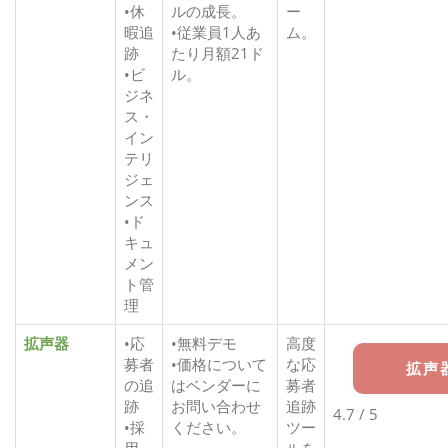
•休
ルの成長。
ー
暇追
•従業員1人あ
ム。
跡
たり月額21ド
•ビ
ル。
ジネ
ス・
イン
テリ
ジェ
ンス
•ド
キュ
メン
ト管
理
拡声器
•応
•無料デモ
高度
募者
•価格について
な応
拡声
の追
はベンダーに
募者
跡
お問い合わせ
追跡
4.7 / 5
•採
ください。
ツー