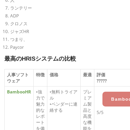
人
ランテリー
ADP
クロノス
ジャズHR
つまり、
Paycor
最高のHRISシステムの比較
人事ソフト
特徴
価格
最適
評価
ウェア
?????
BambooHR
•強
•無料トライア
プレ
力で
ル
ミア
Bambo
魅力
•ベンダーに連
ム製
的な
絡する
品と
5/5
レポ
高度
ート
な機
を備
能を