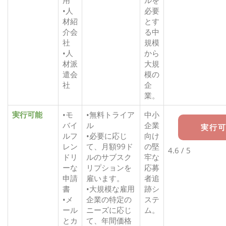
用
ルを
•人
必要
材紹
とす
介会
る中
社
規模
•人
から
材派
大規
遣会
模の
社
企
業。
実行可能
•モ
•無料トライア
中小
バイ
ル
企業
実行
ルフ
•必要に応じ
向け
レン
て、月額99ド
の堅
4.6 / 5
ドリ
ルのサブスク
牢な
ーな
リプションを
応募
申請
雇います。
者追
書
•大規模な雇用
跡シ
•メ
企業の特定の
ステ
ール
ニーズに応じ
ム。
とカ
て、年間価格