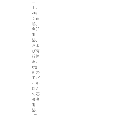
ー
ト。
•時
間追
跡、
利益
追
跡、
およ
び有
給休
暇。
•最
新の
モバ
イル
対応
の応
募者
追
跡。