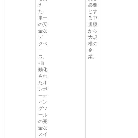
え
必要
た、
とす
単一
る中
の安
規模
全な
から
デー
大規
タベ
模の
ー
企
ス。
業。
•自
動化
され
たオ
ンボ
ーデ
ィン
グツ
ール
の完
全な
スイ