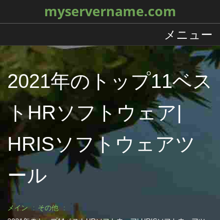
myservername.com
メニュー
2021年のトップ11ベス
トHRソフトウェア|
HRISソフトウェアツ
ール
メイン
その他