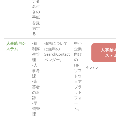
子署
名付
きの
手紙
を提
供す
る
人事給与シ
•福
価格について
中小
ステム
利厚
は無料の
企業
人事給
生管
SearchContact
向け
ステ
理
ベンダー。
の
•人
HR
4.5 / 5
事考
ソフ
課
トウ
•応
ェア
募者
プラ
の追
ット
跡
フォ
•学
ー
習管
ム。
理