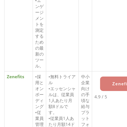
•エ
ンゲ
ージ
メン
トを
測定
する
ため
の最
新の
ツー
ル。
Zenefits
•採
•無料トライア
中小
用と
ル
企業
Zenef
オン
•エッセンシャ
向け
ボー
ルは、従業員
の手
4.9 / 5
ディ
1人あたり月
頃な
ング
額8ドルで
給与
•従
す。
プラ
業員
•従業員1人あ
ット
管理
たり月額14ド
フォ