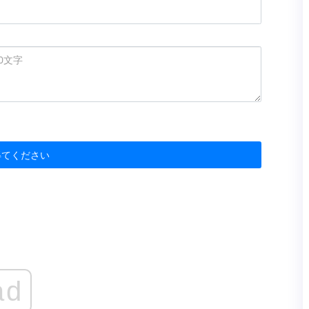
得てください
ad