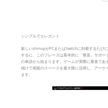
シンプルでエレガント
新しいshmupがPCまたはSwitchに到着するた
するに、このフレーズは基本的に「垂直」サポー
の単語から始まります。ゲームが実際に垂直であ
傾けて画面のスペースを最大限に活用し、アーケ
ます。