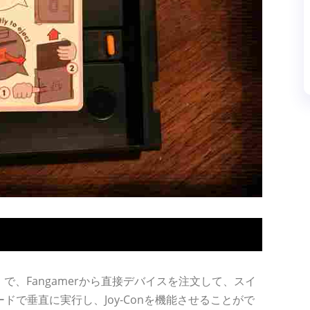
で、Fangamerから直接デバイスを注文して、スイ
で垂直に実行し、Joy-Conを機能させることがで