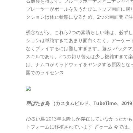
る機会を得ます。フルーツボーナスとエナジャイ
プレーヤーがボールを失うたびにトップ画面に戻
クションは休止状態になるため、2つの画面間で
残念ながら、これら2つの素晴らしい味は、必ず
ションは単純すぎてあまり面白くなく、アーケー
なくプレイするには難しすぎます。遊ぶ
パックマ
スキルであり、2つの切り替えは少し複雑すぎて
は、ナムコがミッドウェイをヤンクする原因とな
国でのライセンス
羽ばたき鳥
（カスタムビルド、TubeTime、201
ゆるい鳥
2013年以降しか存在していなかったか
トフォームに移植されています
ドゥーム
今では。